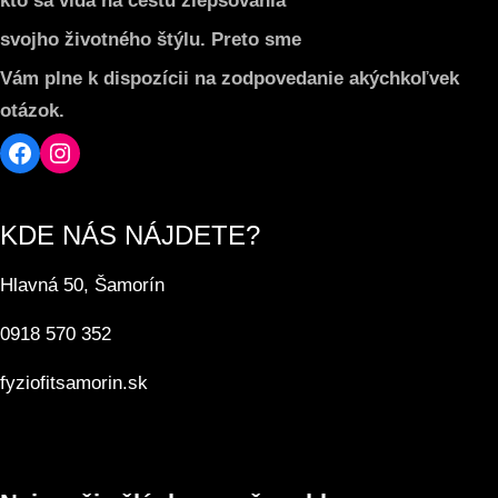
kto sa vidá na cestu zlepšovania
svojho životného štýlu. Preto sme
Vám plne k dispozícii na zodpovedanie akýchkoľvek
otázok.
Facebook
Instagram
KDE NÁS NÁJDETE?
Hlavná 50, Šamorín
0918 570 352
fyziofitsamorin.sk